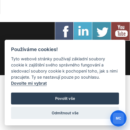
Používáme cookies!
Created by
Roman Kunert and his team
| Powered by
PublicMC
|
Tyto webové stránky používají základní soubory
Supported by
Akademie AI
&
MediaMC
| © 2005 - 2026
cookie k zajištění svého správného fungování a
sledovací soubory cookie k pochopení toho, jak s nimi
pracujete. Ty se nastavují pouze po souhlasu.
Dovolte mi vybrat
Povolit vše
Odmítnout vše
MC