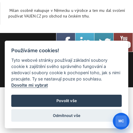
Milan osobně nakupuje v Německu u výrobce a ten mu dal svolení
používat VAUEN.CZ pro obchod na českém trhu.
Používáme cookies!
Tyto webové stránky používají základní soubory
cookie k zajištění svého správného fungování a
Created by
Roman Kunert and his team
| Powered by
PublicMC
|
sledovací soubory cookie k pochopení toho, jak s nimi
Supported by
Akademie AI
&
MediaMC
| © 2005 - 2026
pracujete. Ty se nastavují pouze po souhlasu.
Dovolte mi vybrat
Povolit vše
Odmítnout vše
MC